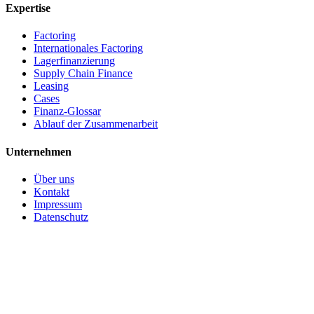
Expertise
Factoring
Internationales Factoring
Lagerfinanzierung
Supply Chain Finance
Leasing
Cases
Finanz-Glossar
Ablauf der Zusammenarbeit
Unternehmen
Über uns
Kontakt
Impressum
Datenschutz
(c) 2026 CBS Finance GmbH. Alle Rechte vorbehalten.
Made in Germany