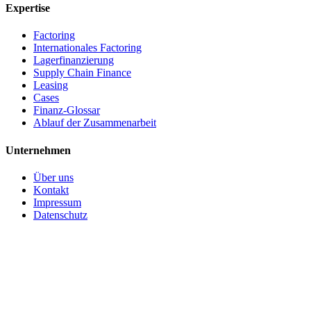
Expertise
Factoring
Internationales Factoring
Lagerfinanzierung
Supply Chain Finance
Leasing
Cases
Finanz-Glossar
Ablauf der Zusammenarbeit
Unternehmen
Über uns
Kontakt
Impressum
Datenschutz
(c) 2026 CBS Finance GmbH. Alle Rechte vorbehalten.
Made in Germany