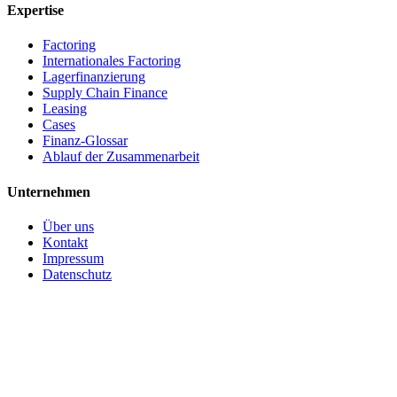
Expertise
Factoring
Internationales Factoring
Lagerfinanzierung
Supply Chain Finance
Leasing
Cases
Finanz-Glossar
Ablauf der Zusammenarbeit
Unternehmen
Über uns
Kontakt
Impressum
Datenschutz
(c) 2026 CBS Finance GmbH. Alle Rechte vorbehalten.
Made in Germany