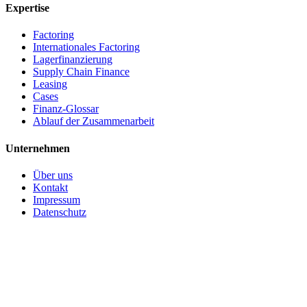
Expertise
Factoring
Internationales Factoring
Lagerfinanzierung
Supply Chain Finance
Leasing
Cases
Finanz-Glossar
Ablauf der Zusammenarbeit
Unternehmen
Über uns
Kontakt
Impressum
Datenschutz
(c) 2026 CBS Finance GmbH. Alle Rechte vorbehalten.
Made in Germany