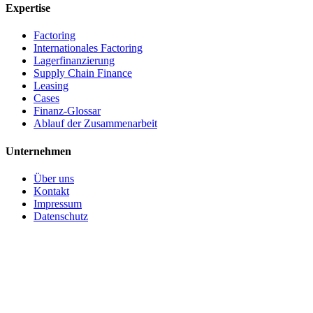
Expertise
Factoring
Internationales Factoring
Lagerfinanzierung
Supply Chain Finance
Leasing
Cases
Finanz-Glossar
Ablauf der Zusammenarbeit
Unternehmen
Über uns
Kontakt
Impressum
Datenschutz
(c) 2026 CBS Finance GmbH. Alle Rechte vorbehalten.
Made in Germany