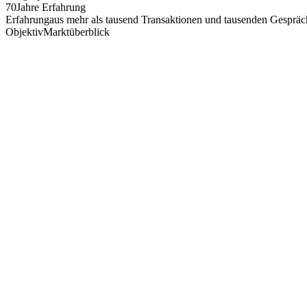
70
Jahre Erfahrung
Erfahrung
aus mehr als tausend Transaktionen und tausenden Gespräch
Objektiv
Marktüberblick