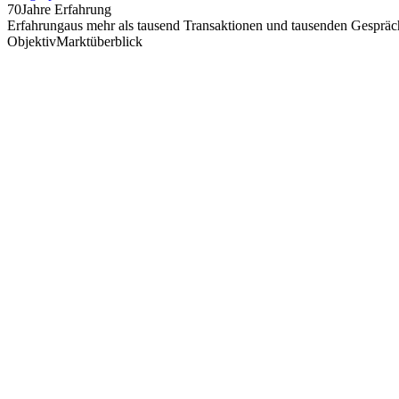
70
Jahre Erfahrung
Erfahrung
aus mehr als tausend Transaktionen und tausenden Gespräch
Objektiv
Marktüberblick