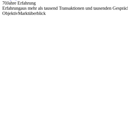
70
Jahre Erfahrung
Erfahrung
aus mehr als tausend Transaktionen und tausenden Gespräch
Objektiv
Marktüberblick